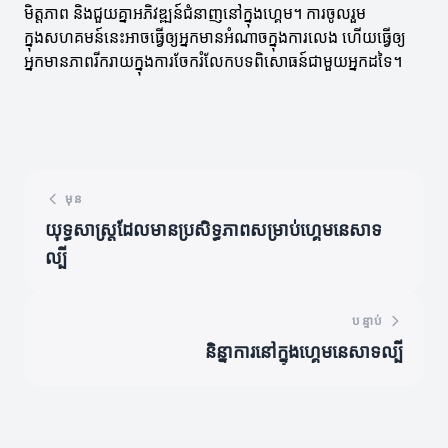
មិត្តភាព និងជួយគ្នាអភិវឌ្ឍន៍ជំនាញនៅក្នុងហ្គេម។ ការចូលរួម
ក្នុងសហគមន៍នេះអាចធ្វើឲ្យអ្នកមានអំណាចក្នុងការលេង ហើយធ្វើឲ្យ
អ្នកមានភាពរីករាយក្នុងការចែករំលែកបទពិសោធន៍ជាមួយអ្នកដទៃ។
មុន
យុទ្ធសាស្ត្រដែលមានប្រសិទ្ធភាពសម្រាប់ហ្គេមនេសាទ
ល្បី
បន្ទាប់
និន្នាការនៅក្នុងហ្គេមនេសាទល្បី