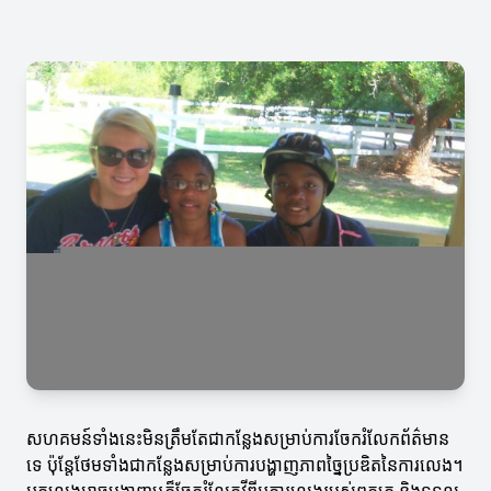
សហគមន៍ទាំងនេះមិនត្រឹមតែជាកន្លែងសម្រាប់ការចែករំលែកព័ត៌មាន
ទេ ប៉ុន្តែថែមទាំងជាកន្លែងសម្រាប់ការបង្ហាញភាពច្នៃប្រឌិតនៃការលេង។