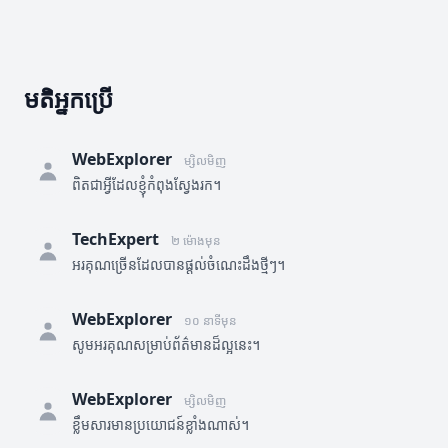
មតិអ្នកប្រើ
WebExplorer
ម្សិលមិញ
ពិតជាអ្វីដែលខ្ញុំកំពុងស្វែងរក។
TechExpert
២ ម៉ោងមុន
អរគុណច្រើនដែលបានផ្តល់ចំណេះដឹងថ្មីៗ។
WebExplorer
១០ នាទីមុន
សូមអរគុណសម្រាប់ព័ត៌មានដ៏ល្អនេះ។
WebExplorer
ម្សិលមិញ
ខ្លឹមសារមានប្រយោជន៍ខ្លាំងណាស់។