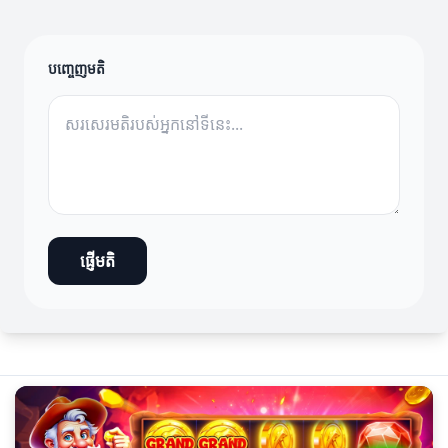
បញ្ចេញមតិ
ផ្ញើមតិ