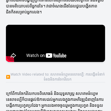
អ្នកលេងអាចបង្ហាញឬក៏ចែករំលែកវីឌីអូការលេងរបស់ពួកគេ និងទទួល
បានមតិយោបល់ពីអ្នកដទៃ។ វាជាចំណងជើងដែលជួយបង្កើតភាព
ជិតកិតសម្រាប់អ្នកលេង។
Watch Video related to: សហគមន៍ហ្គេមនេសាទល្បី: ការបង្កើនទំនាក់
▶
ទំនងនិងការចែករំលែក
ក្រៅពីការចែករំលែកបទពិសោធន៍ និងយុទ្ធសាស្ត្រ សហគមន៍ហ្គេម
នេសាទល្បីក៏បានផ្តល់ឱកាសដល់អ្នកលេងក្នុងការអភិវឌ្ឍជំនាញនៃការ
បង្កើតការប្រកួតប្រជែង។ អ្នកលេងអាចចូលរួមក្នុងការប្រកួត និងទទួល