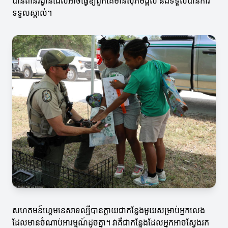
បានពានរង្វាន់ដែលអាចធ្វើឱ្យពួកគេមានសុភមង្គល និងទទួលបានការ
ទទួលស្គាល់។
សហគមន៍ហ្គេមនេសាទល្បីបានក្លាយជាកន្លែងមួយសម្រាប់អ្នកលេង
ដែលមានចំណាប់អារម្មណ៍ដូចគ្នា។ វាគឺជាកន្លែងដែលអ្នកអាចស្វែងរក