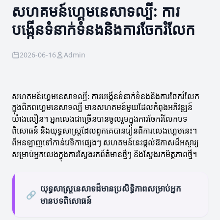
សហគមន៍ហ្គេមនេសាទល្បី: ការ
បង្កើនទំនាក់ទំនងនិងការចែករំលែក
2026-06-16
Admin
សហគមន៍ហ្គេមនេសាទល្បី: ការបង្កើនទំនាក់ទំនងនិងការចែករំលែក
ក្នុងពិភពហ្គេមនេសាទល្បី មានសហគមន៍មួយដែលកំពុងអភិវឌ្ឍន៍
យ៉ាងលឿន។ អ្នកលេងជាច្រើនបានចូលរួមក្នុងការចែករំលែកបទ
ពិសោធន៍ និងយុទ្ធសាស្ត្រដែលពួកគេបានរៀនពីការលេងហ្គេមនេះ។
ពីអនឡាញទៅកាន់វេទិកាផ្សេងៗ សហគមន៍នេះផ្តល់ឱកាសដ៏អស្ចារ្យ
សម្រាប់អ្នកលេងក្នុងការស្វែងរកព័ត៌មានថ្មីៗ និងស្វែងរកមិត្តភាពថ្មី។
យុទ្ធសាស្ត្រនេសាទដ៏មានប្រសិទ្ធិភាពសម្រាប់អ្នក
🔗
មានបទពិសោធន៍