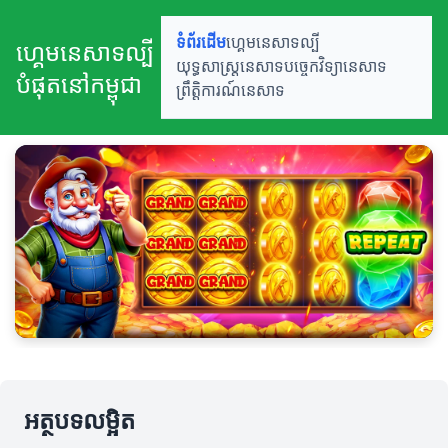
ទំព័រដើម
ហ្គេមនេសាទល្បី
ហ្គេមនេសាទល្បី
យុទ្ធសាស្ត្រនេសាទ
បច្ចេកវិទ្យានេសាទ
បំផុតនៅកម្ពុជា
ព្រឹត្តិការណ៍នេសាទ
អត្ថបទលម្អិត